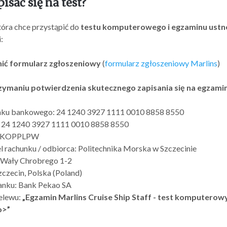
pisać się na test?
óra chce przystąpić do
testu komputerowego i egzaminu ustn
:
ić formularz zgłoszeniowy
(
formularz zgłoszeniowy Marlins
)
zymaniu potwierdzenia skutecznego zapisania się na egzami
nku bankowego: 24 1240 3927 1111 0010 8858 8550
 24 1240 3927 1111 0010 8858 8550
 PKOPPLPW
l rachunku / odbiorca: Politechnika Morska w Szczecinie
. Wały Chrobrego 1-2
czecin, Polska (Poland)
nku: Bank Pekao SA
elewu:
„Egzamin Marlins Cruise Ship Staff - test komputerowy
o>”