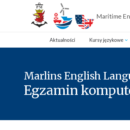
Maritime En
Zamknij nawigację
Aktualności
Kursy językowe
Marlins English Langu
Egzamin kompute