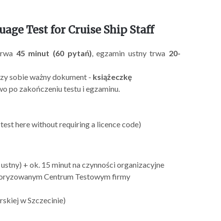
ge Test for Cruise Ship Staff
 trwa
45 minut (60 pytań)
, egzamin ustny trwa
20-
rzy sobie ważny dokument -
książeczkę
wo po zakończeniu testu i egzaminu.
 test here without requiring a licence code)
stny) + ok. 15 minut na czynności organizacyjne
utoryzowanym Centrum Testowym firmy
rskiej w Szczecinie)