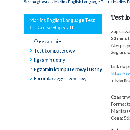
Strona główna
Marlins English Language Test
Marlins E
Test k
Marlins English Language Test
for Cruise Ship Staff
Zaprasza
30 minut
O egzaminie
Aby przys
Test komputerowy
żeglarsk
Egzamin ustny
Link do 
Egzamin komputerowy i ustny
https://
Formularz zgłoszeniowy
Marlins
Czas trw
Forma:
t
Marlins (
Cena:
565