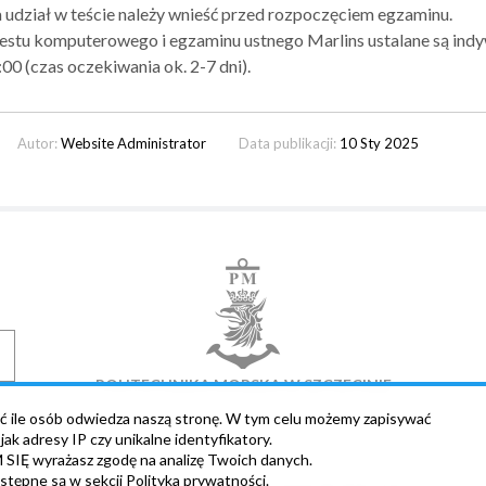
 udział w teście należy wnieść przed rozpoczęciem egzaminu.
estu komputerowego i egzaminu ustnego Marlins ustalane są indy
00 (czas oczekiwania ok. 2-7 dni).
Autor:
Website Administrator
Data publikacji:
10 Sty 2025
POLITECHNIKA MORSKA W SZCZECINIE
ć ile osób odwiedza naszą stronę. W tym celu możemy zapisywać
ak adresy IP czy unikalne identyfikatory.
SIĘ wyrażasz zgodę na analizę Twoich danych.
stępne są w sekcji
Polityka prywatności
.