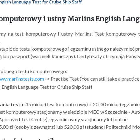
nglish Language Test for Cruise Ship Staff
omputerowy i ustny Marlins English Langua
my na test komputerowy i ustny Marlins. Test komputerowy
.
tąpić do testu komputerowego i egzaminu ustnego należy mieć p
ą
lub paszport (warunek konieczny). Certyfikaty otrzymają Państ
próbnego testu komputerowego:
www.marlinstests.com
-> Practise Test (You can still take a practice
 English Language Test for Cruise Ship Staff
ania testu:
45 minut (test komputerowy) + 20-30 minut (egzamin u
est komputerowy stacjonarny w siedzibie MEC w Szczecinie - A
Approved Test Centre), egzamin ustny stacjonarny lub online
,00 zł (osoby z zewnątrz) lub 520,00 zł (studenci Politechniki Mo