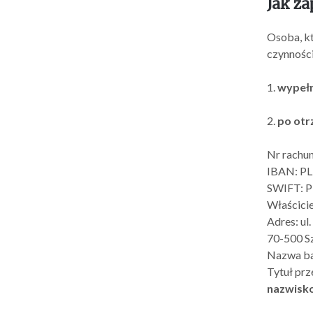
Jak za
Osoba, kt
czynności
1.
wypełn
2.
po otr
Nr rachu
IBAN: PL
SWIFT:
Właścicie
Adres: ul
70-500 Sz
Nazwa ba
Tytuł prz
nazwisk