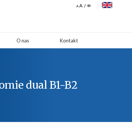
ENGLISH
O nas
Kontakt
omie dual B1-B2