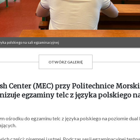
zyka polskiego na sali egzaminacyjnej
OTWÓRZ GALERIĘ
sh Center (MEC) przy Politechnice Morski
nizuje egzaminy telc z języka polskiego 
m ośrodku do egzaminu telc z języka polskiego na poziomie dual
ających.
wóch części: pisemnej i ustnej. Podczas sesji egzaminacyjnej test