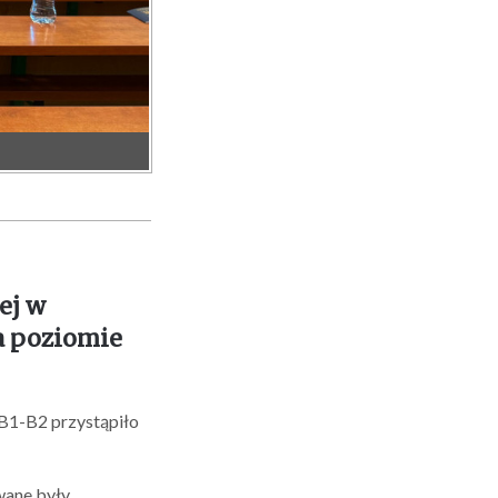
ej w
na poziomie
 B1-B2 przystąpiło
owane były