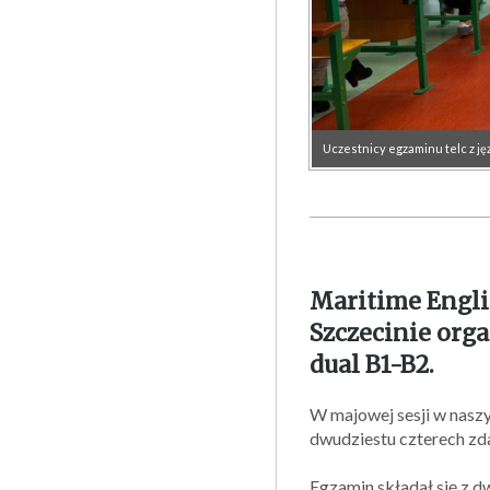
Uczestnicy egzaminu telc z ję
Maritime Engli
Szczecinie orga
dual B1-B2.
W majowej sesji w naszy
dwudziestu czterech zd
Egzamin składał się z d