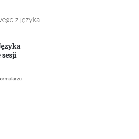
ego z języka
Języka
sesji
formularzu